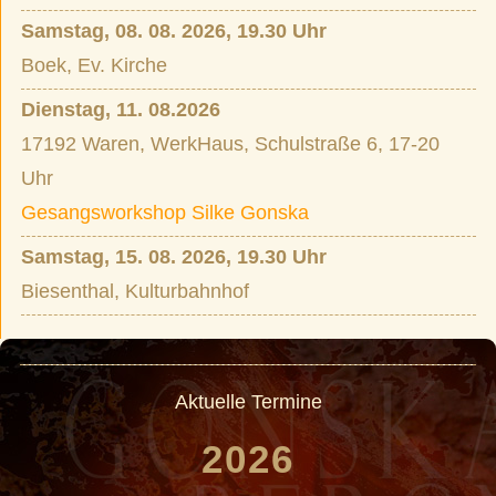
Samstag, 08. 08. 2026, 19.30 Uhr
Boek, Ev. Kirche
Dienstag, 11. 08.2026
17192 Waren, WerkHaus, Schulstraße 6, 17-20
Uhr
Gesangsworkshop Silke Gonska
Samstag, 15. 08. 2026, 19.30 Uhr
Biesenthal, Kulturbahnhof
Aktuelle Termine
2026