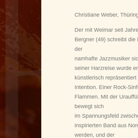
Christiane Weber, Thüring
Der mit Weimar seit Jahr
Bergner (49) schreibt di
der
namhafte Jazzmusiker sic
seiner Harzreise wurde e
künstlerisch repräsentier
Intention. Einer Rock-Sinf
Flammen. Mit der Urauffü
bewegt sich
im Spannungsfeld zwische
inspirierten Band aus Nor
werden, und der