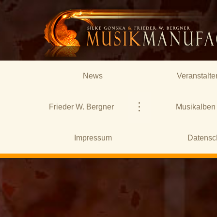
News
Veranstalte
Frieder W. Bergner
Musikalben
Impressum
Datensc