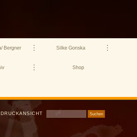
/ Bergner
Silke Gonska
iv
Shop
DRUCKANSICHT