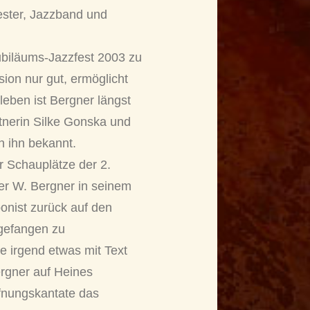
ester, Jazzband und
biläums-Jazzfest 2003 zu
ion nur gut, ermöglicht
eben ist Bergner längst
tnerin Silke Gonska und
 ihn bekannt.
r Schauplätze der 2.
der W. Bergner in seinem
ponist zurück auf den
ngefangen zu
e irgend etwas mit Text
rgner auf Heines
ffnungskantate das