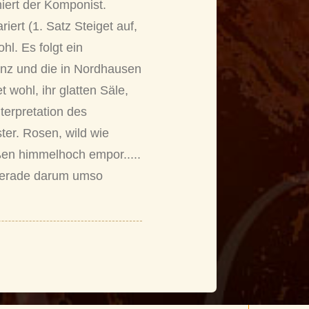
miert der Komponist.
rt (1. Satz Steiget auf,
l. Es folgt ein
nz und die in Nordhausen
wohl, ihr glatten Säle,
nterpretation des
er. Rosen, wild wie
eßen himmelhoch empor.....
h gerade darum umso