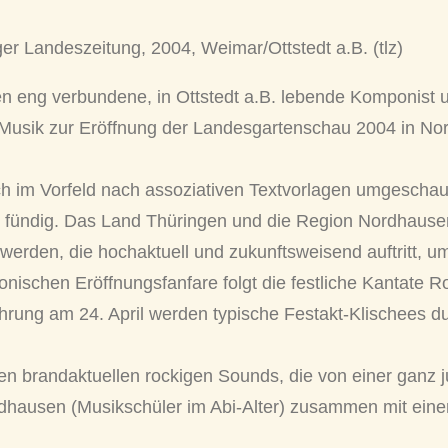
er Landeszeitung, 2004, Weimar/Ottstedt a.B. (tlz)
en eng verbundene, in Ottstedt a.B. lebende Komponist 
e Musik zur Eröffnung der Landesgartenschau 2004 in No
h im Vorfeld nach assoziativen Textvorlagen umgeschaut
r fündig. Das Land Thüringen und die Region Nordhause
t werden, die hochaktuell und zukunftsweisend auftritt, u
onischen Eröffnungsfanfare folgt die festliche Kantate R
hrung am 24. April werden typische Festakt-Klischees d
n brandaktuellen rockigen Sounds, die von einer ganz j
dhausen (Musikschüler im Abi-Alter) zusammen mit einer 