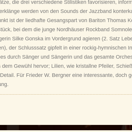
ze, die drei verschiedene Stilistiken favorisieren, infor
rklänge werden von den Sounds der Jazzband konterkarie
nkt ist der liedhafte Gesangspart von Bariton Thomas Koh
 Stück, bei dem die junge Nordhäuser Rockband Somnole
rin Silke Gonska im Vordergrund agieren (2. Satz Lebet 
en), der Schlusssatz gipfelt in einer rockig-hymnischen I
s durch Sänger und Sängerin und das gesamte Orchest
em Gewühl hervor; Lilien, wie kristallne Pfeiler, Schi
m Detail. Für Frieder W. Bergner eine interessante, doc
ung.