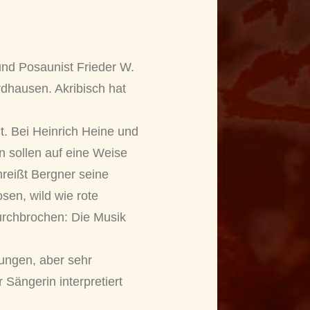
und Posaunist Frieder W.
rdhausen. Akribisch hat
. Bei Heinrich Heine und
n sollen auf eine Weise
mreißt Bergner seine
osen, wild wie rote
urchbrochen: Die Musik
ungen, aber sehr
Sängerin interpretiert