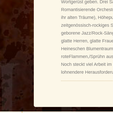
Wortgerüst geben. Drei Sät
Romantisierende Orcheste
ihr alten Träume), Höhepu
zeitgenössisch-rockiges
geborene Jazz/Rock-Sänge
glatte Herren, glatte Frau
Heineschen Blumentraume
roteFlammen,/Sprühn aus d
Noch steckt viel Arbeit i
lohnendere Herausforder