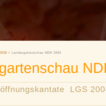
2006
> Landesgartenschau NDH 2004
gartenschau ND
öffnungskantate LGS 200
n