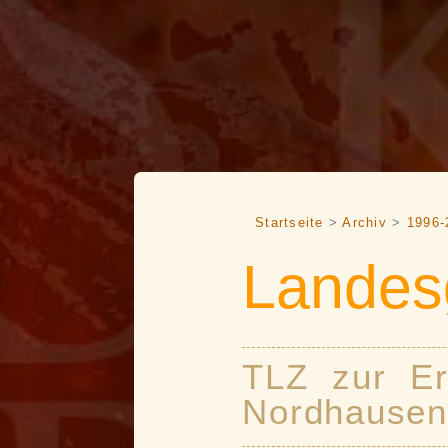
Startseite
>
Archiv
>
1996-
Landes
TLZ zur Er
Nordhause