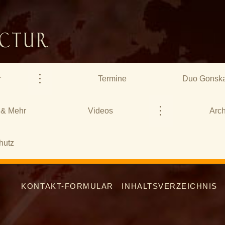
r
Termine
Duo Gonska
 & Mehr
Videos
Arch
hutz
KONTAKT-FORMULAR
INHALTSVERZEICHNIS