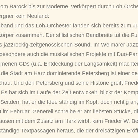
 vom Barock bis zur Moderne, verkörpert durch Loh-Orch
ergner kein Neuland:
band und das Loh-Orchester fanden sich bereits zum Ju
per zusammen. Der stilistischen Bandbreite tut die Fus
is jazzrockig-zeitgenössischen Sound. Im Weimarer Jazzl
besondere auch die musikalischen Projekte mit Duo-Par
enen CDs (u.a. Entdeckung der Langsamkeit) machten
 die Stadt am Harz dominierende Petersberg ist einer de
hau. Und den Petersberg und seine Historie greift Frie
 Es hat sich im Laufe der Zeit entwickelt, blickt der Kom
Seitdem hat er die Idee ständig im Kopf, doch richtig a
 im Februar. Generell schreibe er am liebsten Stücke, di
ausen mit dem Zusatz am Harz wirbt, kam Frieder W. Be
enständige Textpassagen heraus, die der dreisätzigen Erö