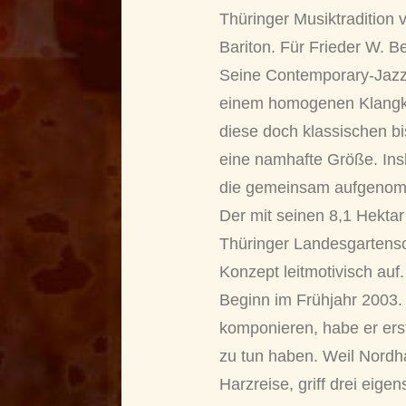
Thüringer Musiktradition
Bariton. Für Frieder W. B
Seine Contemporary-Jazz
einem homogenen Klangkör
diese doch klassischen b
eine namhafte Größe. Ins
die gemeinsam aufgenomm
Der mit seinen 8,1 Hektar
Thüringer Landesgartensc
Konzept leitmotivisch auf.
Beginn im Frühjahr 2003. 
komponieren, habe er erst
zu tun haben. Weil Nordh
Harzreise, griff drei eig